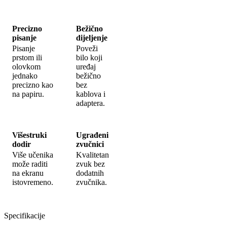
Precizno
Bežično
pisanje
dijeljenje
Pisanje
Poveži
prstom ili
bilo koji
olovkom
uređaj
jednako
bežično
precizno kao
bez
na papiru.
kablova i
adaptera.
Višestruki
Ugrađeni
dodir
zvučnici
Više učenika
Kvalitetan
može raditi
zvuk bez
na ekranu
dodatnih
istovremeno.
zvučnika.
Specifikacije