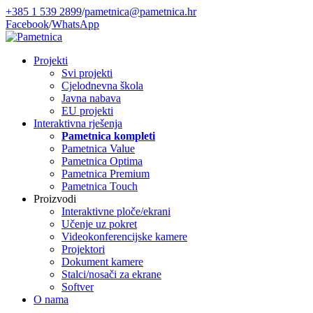
+385 1 539 2899
/
pametnica@pametnica.hr
Facebook
/
WhatsApp
Projekti
Svi projekti
Cjelodnevna škola
Javna nabava
EU projekti
Interaktivna rješenja
Pametnica kompleti
Pametnica Value
Pametnica Optima
Pametnica Premium
Pametnica Touch
Proizvodi
Interaktivne ploče/ekrani
Učenje uz pokret
Videokonferencijske kamere
Projektori
Dokument kamere
Stalci/nosači za ekrane
Softver
O nama