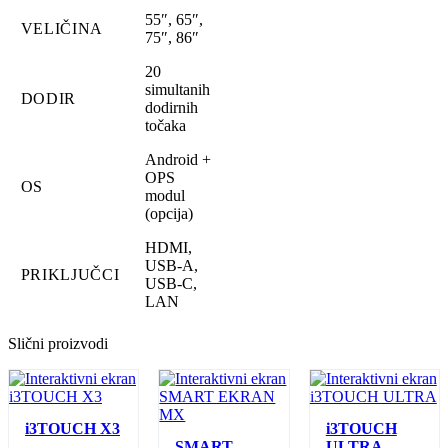
55″, 65″,
VELIČINA
75″, 86″
20
simultanih
DODIR
dodirnih
točaka
Android +
OPS
OS
modul
(opcija)
HDMI,
USB-A,
PRIKLJUČCI
USB-C,
LAN
Slični proizvodi
i3TOUCH X3
i3TOUCH
SMART
ULTRA