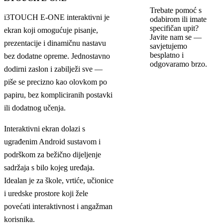
Trebate pomoć s
i3TOUCH E-ONE interaktivni je
odabirom ili imate
specifičan upit?
ekran koji omogućuje pisanje,
Javite nam se —
prezentacije i dinamičnu nastavu
savjetujemo
besplatno i
bez dodatne opreme. Jednostavno
odgovaramo brzo.
dodirni zaslon i zabilježi sve —
piše se precizno kao olovkom po
papiru, bez kompliciranih postavki
ili dodatnog učenja.
Interaktivni ekran dolazi s
ugrađenim Android sustavom i
podrškom za bežično dijeljenje
sadržaja s bilo kojeg uređaja.
Idealan je za škole, vrtiće, učionice
i uredske prostore koji žele
povećati interaktivnost i angažman
korisnika.