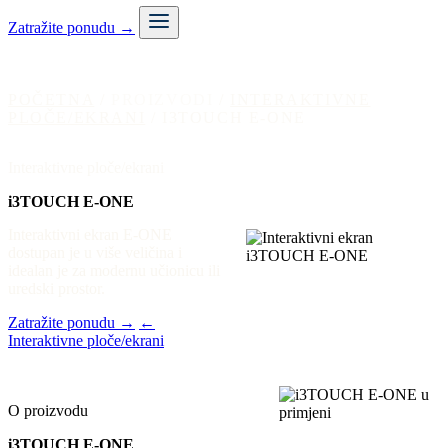
Zatražite ponudu
→
POČETNA
/
PROIZVODI
/
INTERAKTIVNE
PLOČE/EKRANI
/ I3TOUCH E-ONE
Interaktivne ploče/ekrani
i3TOUCH E-ONE
Interaktivni ekran E-ONE
dostupan je u više veličina i
idealan je za modernu učionicu ili
uredski prostor.
Zatražite ponudu
→
←
Interaktivne ploče/ekrani
O proizvodu
i3TOUCH E-ONE