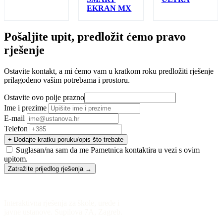
EKRAN MX
Pošaljite upit, predložit ćemo pravo
rješenje
Ostavite kontakt, a mi ćemo vam u kratkom roku predložiti rješenje
prilagođeno vašim potrebama i prostoru.
Ostavite ovo polje prazno
Ime i prezime
E-mail
Telefon
+ Dodajte kratku poruku/opis što trebate
Suglasan/na sam da me Pametnica kontaktira u vezi s ovim
upitom.
Zatražite prijedlog rješenja
→
Interaktivna rješenja za škole, urede i
javne ustanove. Supilova 7A, Zagreb.